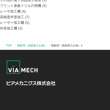
その他の電子部品加工装置
(1)
プリント基板ドリル穴明機
(5)
レーザ加工機
(5)
高精度外形加工
(7)
レーザー加工機
(5)
外形加工機
(2)
TOP
>
熱処理（浸炭焼入れ他）
>
熱処理（浸炭焼入れ他）3