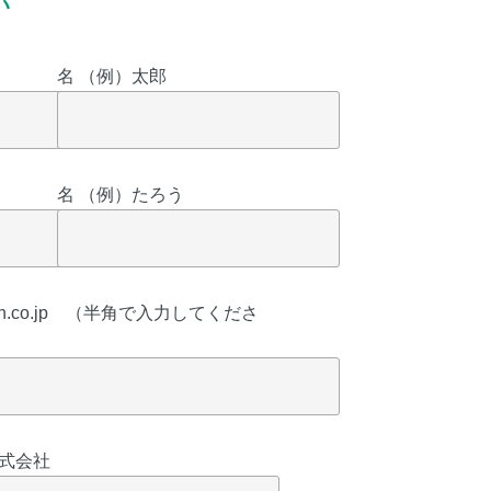
い
名 （例）太郎
名 （例）たろう
ech.co.jp （半角で入力してくださ
式会社