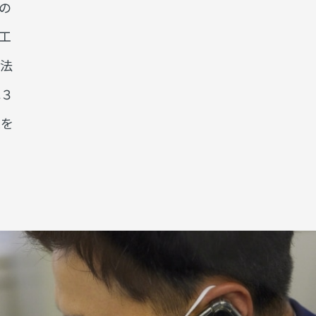
の
工
法
れ３
業を