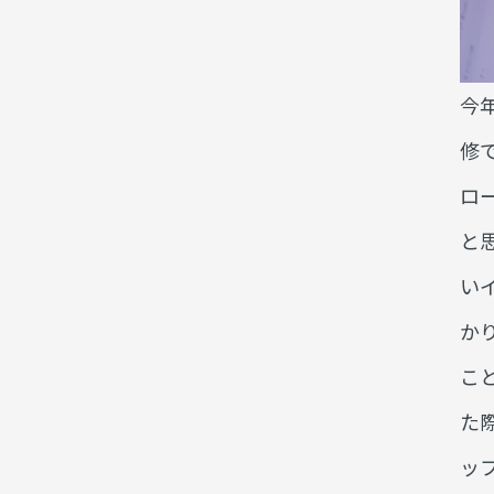
今
修
ロ
と
い
か
こ
た
ッ