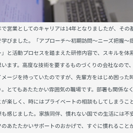
年で営業としてのキャリアは14年となりましたが、その
で学びました。「アプローチ〜初期訪問〜ニーズ把握〜
ー」と活動プロセスを踏まえた研修内容で、スキルを体
思います。高度な技術を要するものづくりの会社なので
イメージを持っていたのですが、先輩方をはじめ困った
り。とてもあたたかい雰囲気の職場です。部署も関係な
とが楽しく、時にはプライベートの相談もしてしまうこ
際も感じました。家族同伴、慣れない国での生活には不
フのあたたかいサポートのおかげで、すぐに慣れること