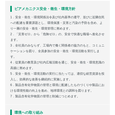
ビアメカニクス安全・衛生・環境方針
1．安全・衛生・環境関係法令及び社内基準の遵守、並びに近隣住民
への配慮を重要課題とし、環境保護・災害と汚染の予防を含め、よ
り一層の安全・衛生・環境管理に努めます。
2．「災害ゼロ」から「危険ゼロ」の、安全で快適な職場へ進化させ
ます。
3．全社員のみならず、工場内で働く関係者の協力のもと、コミュニ
ケーションを図り、全員参加の安全・衛生・環境活動を実行しま
す。
4．従業員の教育及び社内広報活動を通じ、安全・衛生・環境意識の
高揚に努めます。
5．安全・衛生・環境活動の実行に当たっては、適切な経営資源を投
入し、効果的な改善を継続的に実施します。
6．製品含有化学物質の管理と環境に配慮したものづくりや製品にお
ける環境性能の向上を進め、地球環境との調和を図ります。
7．製品含有化学物質の管理と削減につとめます。
環境への取り組み