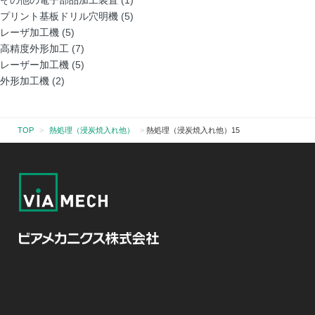
その他の電子部品加工装置
(1)
プリント基板ドリル穴明機
(5)
レーザ加工機
(5)
高精度外形加工
(7)
レーザー加工機
(5)
外形加工機
(2)
TOP
>
熱処理（浸炭焼入れ他）
>
熱処理（浸炭焼入れ他）15