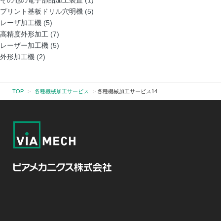
その他の電子部品加工装置
(1)
プリント基板ドリル穴明機
(5)
レーザ加工機
(5)
高精度外形加工
(7)
レーザー加工機
(5)
外形加工機
(2)
TOP
>
各種機械加工サービス
>
各種機械加工サービス14